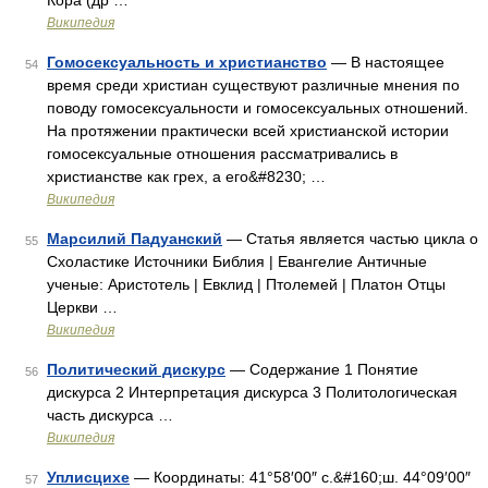
Кора (др …
Википедия
Гомосексуальность и христианство
— В настоящее
54
время среди христиан существуют различные мнения по
поводу гомосексуальности и гомосексуальных отношений.
На протяжении практически всей христианской истории
гомосексуальные отношения рассматривались в
христианстве как грех, а его&#8230; …
Википедия
Марсилий Падуанский
— Статья является частью цикла о
55
Схоластике Источники Библия | Евангелие Античные
ученые: Аристотель | Евклид | Птолемей | Платон Отцы
Церкви …
Википедия
Политический дискурс
— Содержание 1 Понятие
56
дискурса 2 Интерпретация дискурса 3 Политологическая
часть дискурса …
Википедия
Уплисцихе
— Координаты: 41°58′00″ с.&#160;ш. 44°09′00″
57