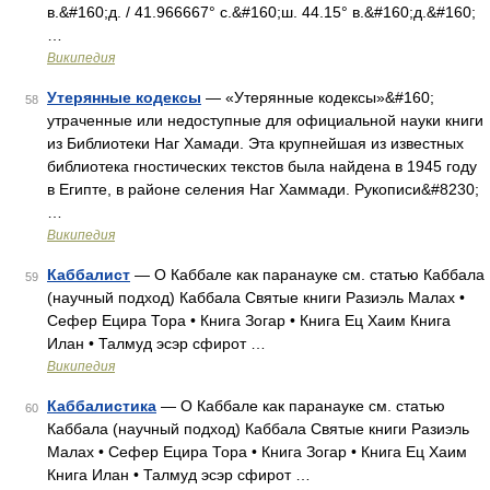
в.&#160;д. / 41.966667° с.&#160;ш. 44.15° в.&#160;д.&#160;
…
Википедия
Утерянные кодексы
— «Утерянные кодексы»&#160;
58
утраченные или недоступные для официальной науки книги
из Библиотеки Наг Хамади. Эта крупнейшая из известных
библиотека гностических текстов была найдена в 1945 году
в Египте, в районе селения Наг Хаммади. Рукописи&#8230;
…
Википедия
Каббалист
— О Каббале как паранауке см. статью Каббала
59
(научный подход) Каббала Святые книги Разиэль Малах •
Сефер Ецира Тора • Книга Зогар • Книга Ец Хаим Книга
Илан • Талмуд эсэр сфирот …
Википедия
Каббалистика
— О Каббале как паранауке см. статью
60
Каббала (научный подход) Каббала Святые книги Разиэль
Малах • Сефер Ецира Тора • Книга Зогар • Книга Ец Хаим
Книга Илан • Талмуд эсэр сфирот …